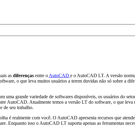
.
uais as
diferenças
entre o
AutoCAD
e o AutoCAD LT. A versão normal 
ftware, o que leva muitos usuários a terem duvidas não só sobre a dif
uma grande variedade de softwares disponíveis, os usuários do setor
lustre AutoCAD. Atualmente temos a versão LT do software, o que leva 
 de seu trabalho.
colha é realmente com você. O AutoCAD apresenta recursos que atendem
re. Enquanto isso o AutoCAD LT suporta apenas as ferramentas necess