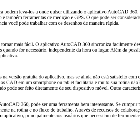
ra podem leva-los a onde quiser utilizando o aplicativo AutoCAD 360. D
 e também ferramentas de medição e GPS. O que pode ser considerada 
ia você pode trabalhar com os desenhos de maneira rápida.
ornar mais fácil. O aplicativo AutoCAD 360 sincroniza facilmente dese
ursos quando for necessário, independente da hora ou lugar. Além da po
plicativo.
na versão gratuita do aplicativo, mas se ainda não está satisfeito com
enhos CAD em um smartphone ou tablet facilitaria e muito sua rotina
 pode ser feito diretamente de seu dispositivo móvel. Outra caracterís
o AutoCAD 360, pode ser uma ferramenta bem interessante. Se cumprir to
mente na rotina e no fluxo de trabalho. Através de recursos de colabora
aplicativo, principalmente aos usuários que necessitam de ferramenta