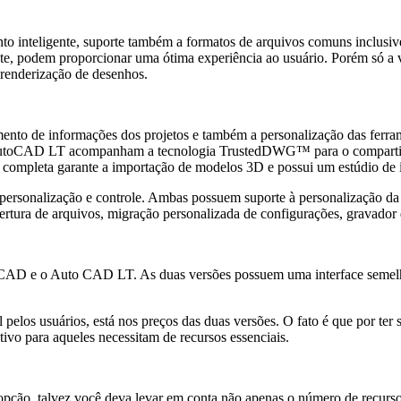
 inteligente, suporte também a formatos de arquivos comuns inclusive 
icante, podem proporcionar uma ótima experiência ao usuário. Porém só
 renderização de desenhos.
to de informações dos projetos e também a personalização das ferrament
 AutoCAD LT acompanham a tecnologia TrustedDWG™ para o compartil
ão completa garante a importação de modelos 3D e possui um estúdio de 
a personalização e controle. Ambas possuem suporte à personalização da
bertura de arquivos, migração personalizada de configurações, gravador 
oCAD e o Auto CAD LT. As duas versões possuem uma interface semelha
pelos usuários, está nos preços das duas versões. O fato é que por te
tivo para aqueles necessitam de recursos essenciais.
r opção, talvez você deva levar em conta não apenas o número de recu