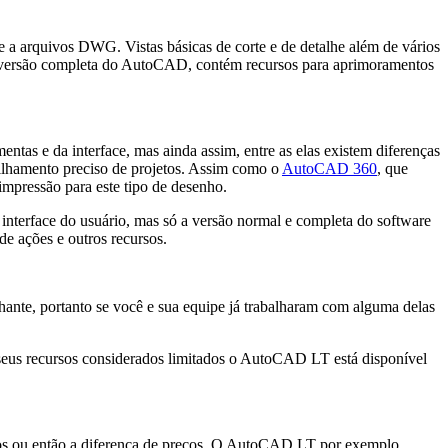
a arquivos DWG. Vistas básicas de corte e de detalhe além de vários
 a versão completa do AutoCAD, contém recursos para aprimoramentos
as e da interface, mas ainda assim, entre as elas existem diferenças
hamento preciso de projetos. Assim como o
AutoCAD 360
, que
impressão para este tipo de desenho.
 interface do usuário, mas só a versão normal e completa do software
de ações e outros recursos.
nte, portanto se você e sua equipe já trabalharam com alguma delas
r seus recursos considerados limitados o AutoCAD LT está disponível
rsos ou então a diferença de preços. O AutoCAD LT por exemplo,