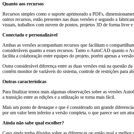
Quanto aos recursos
Recursos simples como o suporte aprimorado a PDFs, dimensionamento
outros recursos, estão presentes nas duas versões e segundo a fabr
visuais, trabalhos com nuvem de pontos, projetos 3D de forma livre e
Conectado e personalizável
Ambas as versões acompanham recursos que facilitam o compartilhamen
consideráveis quanto a esses recursos. Tanto o AutoCAD quanto o
facilita a colaboração entre equipes do projeto, porém apenas a vers
Outra considerável diferença entre as duas versões está na questão d
contém monitor de variáveis do sistema, controle de restrições para a
Outras características
Para finalizar temos mais algumas observações sobre as versões Aut
a transição entre as edições e a utilização se torna mais fácil.
Mais um ponto de destaque e que é considerado um grande diferencial 
por um valor bem inferior a versão completa, o que parece ser um atra
Ainda não sabe qual escolher?
Caso ainda tenha dúvidas sobre as diferenças ou então qual a melho